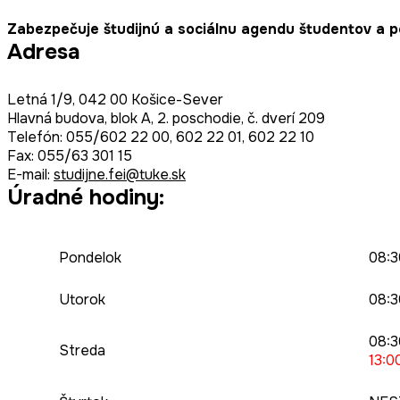
Zabezpečuje študijnú a sociálnu agendu študentov a p
Adresa
Letná 1/9, 042 00 Košice-Sever
Hlavná budova, blok A, 2. poschodie, č. dverí 209
Telefón: 055/602 22 00, 602 22 01, 602 22 10
Fax: 055/63 301 15
E-mail:
studijne.fei@tuke.sk
Úradné hodiny:
Pondelok
08:3
Utorok
08:3
08:3
Streda
13:0