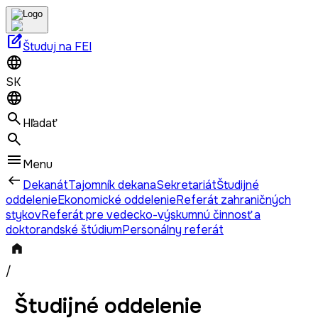
edit_square
Študuj na FEI
SK
Hľadať
Menu
Dekanát
Tajomník dekana
Sekretariát
Študijné
oddelenie
Ekonomické oddelenie
Referát zahraničných
stykov
Referát pre vedecko-výskumnú činnosť a
doktorandské štúdium
Personálny referát
/
Študijné oddelenie