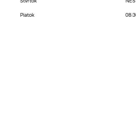
Štvrtok
NES
Piatok
08:3